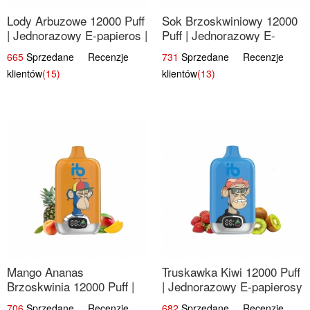
Lody Arbuzowe 12000 Puff
Sok Brzoskwiniowy 12000
| Jednorazowy E-papieros |
Puff | Jednorazowy E-
Deserowy Smak
papieros | Owocowy Smak
665
Sprzedane Recenzje
731
Sprzedane Recenzje
klientów
(15)
klientów
(13)
Mango Ananas
Truskawka Kiwi 12000 Puff
Brzoskwinia 12000 Puff |
| Jednorazowy E-papierosy
Jednorazowy E-papieros |
| Owocowa Mieszanka
706
Sprzedane Recenzje
682
Sprzedane Recenzje