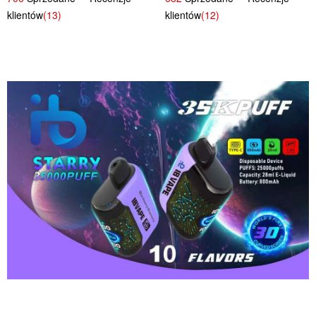
Tropikalny Smak
klientów
(13)
klientów
(12)