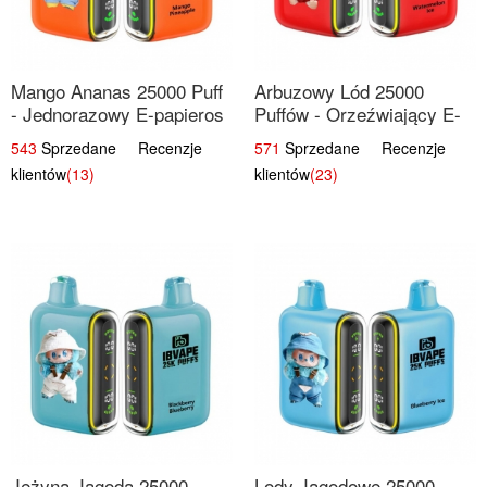
Mango Ananas 25000 Puff
Arbuzowy Lód 25000
- Jednorazowy E-papieros
Puffów - Orzeźwiający E-
| Egzotyczny Smak
papieros Jednorazowy
543
Sprzedane Recenzje
571
Sprzedane Recenzje
klientów
(13)
klientów
(23)
Jeżyna Jagoda 25000
Lody Jagodowe 25000