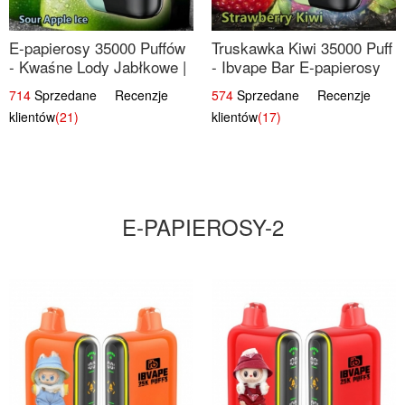
E-papierosy 35000 Puffów
Truskawka Kiwi 35000 Puff
- Kwaśne Lody Jabłkowe |
- Ibvape Bar E-papierosy
Orzeźwiający Smak
Jednorazowy
714
Sprzedane Recenzje
574
Sprzedane Recenzje
klientów
(21)
klientów
(17)
E-PAPIEROSY-2