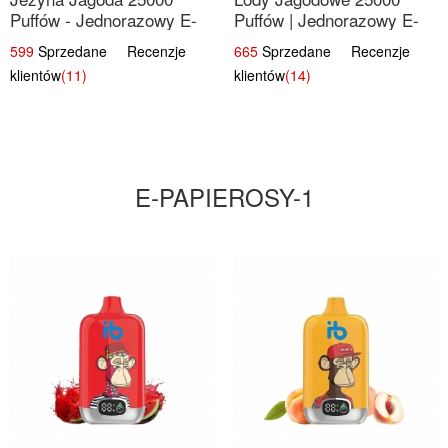
Puffów - Jednorazowy E-
Puffów | Jednorazowy E-
papierosy | Smak Leśnych
papieros | Deserowy Smak
599
Sprzedane Recenzje
665
Sprzedane Recenzje
Owoców
klientów
(11)
klientów
(14)
E-PAPIEROSY-1