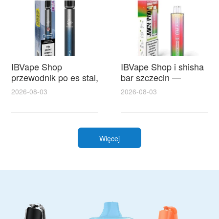
IBVape Shop
IBVape Shop i shisha
przewodnik po es stal,
bar szczecin —
porady wyboru i
przewodnik po
2026-08-03
2026-08-03
najlepsze oferty dla e-
promocjach, opiniach
palaczy
i najlepszym sprzęcie
Więcej