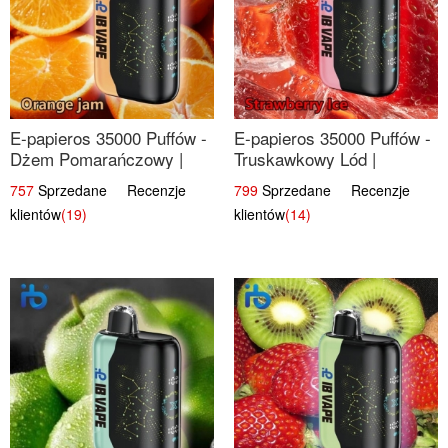
E-papieros 35000 Puffów -
E-papieros 35000 Puffów -
Dżem Pomarańczowy |
Truskawkowy Lód |
Aromatyczny i Długotrwały
Orzeźwiający Smak
757
Sprzedane Recenzje
799
Sprzedane Recenzje
klientów
(19)
klientów
(14)